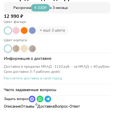
4 330
₽
x 3 месяца
Рассрочка
12 990
₽
Цвет фасада:
+ ещё 3 цвета
Цвет корпуса:
Информация о доставке
Доставка в пределах МКАД -1110 руб. - за МКАД + 40 руб/км
Срок доставки 3-7 рабочих дней.
Рассчитать доставку в свой город
Часто задаваемые вопросы
Задать вопрос
0
Описание
Отзывы
Доставка
Вопрос-Ответ
Характеристики
Коллекция
Модульная мебель "Дельта"