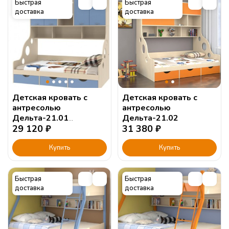
Быстрая
Быстрая
доставка
доставка
Детская кровать с
Детская кровать с
антресолью
антресолью
Дельта-21.01
Дельта-21.02
120х190см.
29 120
₽
31 380
₽
Купить
Купить
Быстрая
Быстрая
доставка
доставка