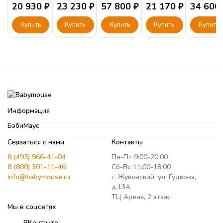
900.1
20 930
₽
полки
23 230
₽
Грэй"
57 800
₽
21 170
₽
Ш2
34 600
Купить
Купить
Купить
Купить
Купить
Информация
БэбиМаус
Связаться с нами
Контакты
8 (495) 966-41-04
Пн-Пт 9:00-20:00
8 (800) 301-11-46
Сб-Вс 11:00-18:00
info@babymouse.ru
г. Жуковский: ул. Гудкова,
д.13А
ТЦ Арена, 2 этаж
Мы в соцсетях
ВКонтакте