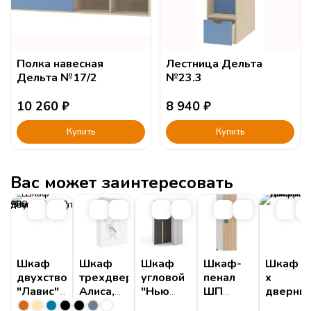
Полка навесная
Лестница Дельта
Дельта №17/2
№23.3
10 260
₽
8 940
₽
Купить
Купить
Вас может заинтересовать
Шкаф
Шкаф
Шкаф
Шкаф-
Шкаф 2
двухстворчатый
трехдверный
угловой
пенал
х
"Лавис"
Алиса,
"Нью
ШП
дверны
ШД
штанга и
Тон
"Димика"
Амели