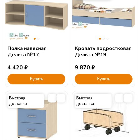
Кромка ПВХ 0,4мм пр-во Россия.
Гарантия 18 мес.
Сборка:
Шкаф в детскую комнату
Детские шкафы для мальчико
Полка навесная
Кровать подростковая
Дельта №17
Дельта №19
4 420
₽
9 870
₽
Купить
Купить
Быстрая
Быстрая
доставка
доставка