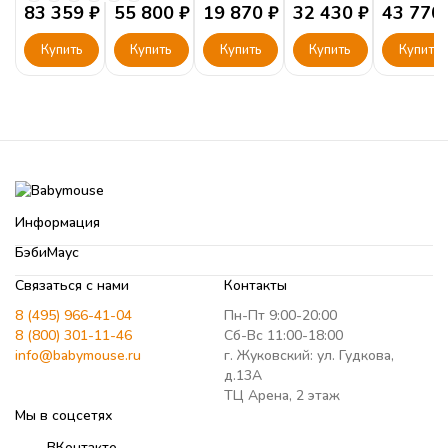
83 359
₽
(38
55 800
₽
108.01
19 870
₽
32 430
₽
зеркал
43 770
Попугаев)
Купить
с
Купить
Купить
Купить
Купить
зеркалом
Информация
БэбиМаус
Связаться с нами
Контакты
8 (495) 966-41-04
Пн-Пт 9:00-20:00
8 (800) 301-11-46
Сб-Вс 11:00-18:00
info@babymouse.ru
г. Жуковский: ул. Гудкова,
д.13А
ТЦ Арена, 2 этаж
Мы в соцсетях
ВКонтакте