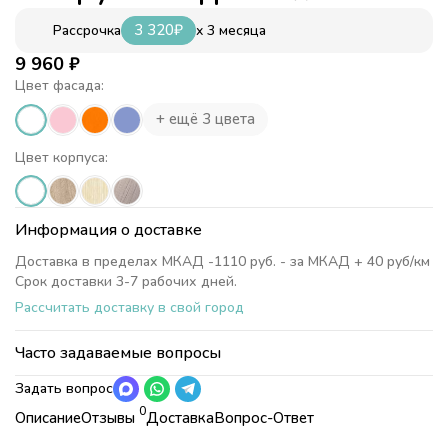
3 320
₽
x 3 месяца
Рассрочка
9 960
₽
Цвет фасада:
+ ещё 3 цвета
Цвет корпуса:
Информация о доставке
Доставка в пределах МКАД -1110 руб. - за МКАД + 40 руб/км
Срок доставки 3-7 рабочих дней.
Рассчитать доставку в свой город
Часто задаваемые вопросы
Задать вопрос
0
Описание
Отзывы
Доставка
Вопрос-Ответ
Характеристики
Коллекция
Модульная мебель "Дельта"