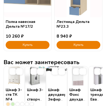
Полка навесная
Лестница Дельта
Дельта №17/2
№23.3
10 260
₽
8 940
₽
Купить
Купить
Вас может заинтересовать
Шкаф 3-
Шкаф 3-
Шкаф
Шкаф
Шкаф
ств ТК
х
двухдверный
Фокс
трехдв
№4
створчатый
Зефир
двухдверный
Ева
"Классика"
(белый)
платяной
105.02 с