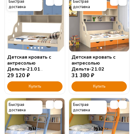
Быстрая
Быстрая
доставка
доставка
Детская кровать с
Детская кровать с
антресолью
антресолью
Дельта-21.01
Дельта-21.02
120х190см.
29 120
₽
31 380
₽
Купить
Купить
Быстрая
Быстрая
доставка
доставка