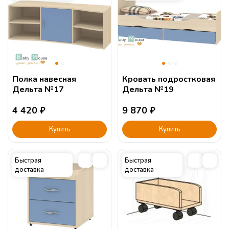
Кромка ПВХ 0,4мм пр-во Россия.
Гарантия 18 мес.
Шкаф в детскую комнату
Детский угловой шкаф
Мо
Сборка:
Полка навесная
Кровать подростковая
Дельта №17
Дельта №19
4 420
₽
9 870
₽
Купить
Купить
Быстрая
Быстрая
доставка
доставка