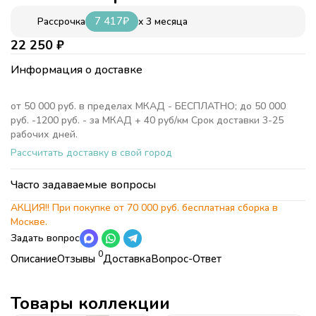
7 417
₽
x 3 месяца
Рассрочка
22 250
₽
Информация о доставке
от 50 000 руб. в пределах МКАД - БЕСПЛАТНО; до 50 000
руб. -1200 руб. - за МКАД + 40 руб/км Срок доставки 3-25
рабочих дней.
Рассчитать доставку в свой город
Часто задаваемые вопросы
АКЦИЯ!! При покупке от 70 000 руб. бесплатная сборка в
Москве.
Задать вопрос
0
Описание
Отзывы
Доставка
Вопрос-Ответ
Характеристики
Коллекция
Детская комната Молли (Molly)
БЕСПЛАТНО;
Страна
Россия
Товары коллекции
Коллекция
Детская комната Молли (Molly)
БЕСПЛАТНО.