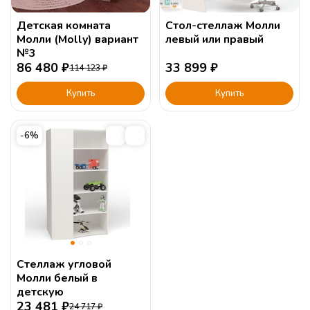
Детская комната
Стол-стеллаж Молли
Молли (Molly) вариант
левый или правый
№3
86 480
₽
33 899
₽
114 123
₽
Купить
Купить
-6%
Стеллаж угловой
Молли белый в
детскую
23 481
₽
24 717
₽