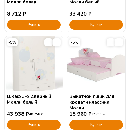
Молли белая
Молли белый
8 712
₽
33 420
₽
Купить
Купить
-5%
-5%
Шкаф 3-х дверный
Выкатной ящик для
Молли белый
кровати классика
Молли
43 938
₽
15 960
₽
46 250
₽
16 800
₽
Купить
Купить