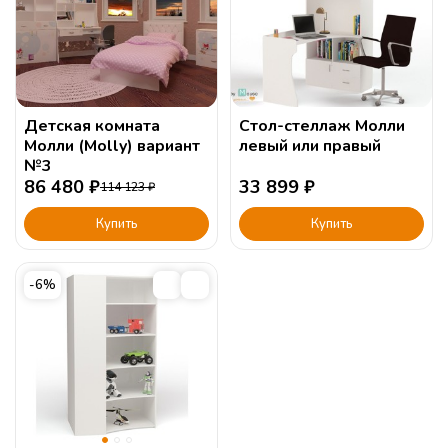
Детская комната
Стол-стеллаж Молли
Молли (Molly) вариант
левый или правый
№3
86 480
₽
33 899
₽
114 123
₽
Купить
Купить
-6%