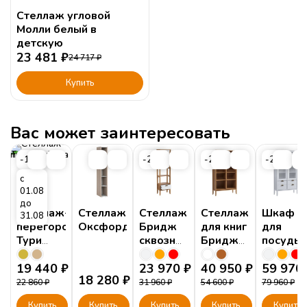
Стеллаж угловой
Молли белый в
детскую
23 481
₽
24 717
₽
Купить
Вас может заинтересовать
-15%
-25%
-25%
-25%
с
01.08
до
Стеллаж-
Стеллаж
Стеллаж
Стеллаж
Шкаф
31.08
перегородка
Оксфорд
Бридж
для книг
для
Тури
сквозной
Бридж
посуды
Тефия
узкий, 1
широкий
Бридж
19 440
₽
ящик
23 970
₽
40 950
₽
2-х
59 970
18 280
₽
дверный
22 860
₽
31 960
₽
54 600
₽
79 960
₽
4 ящика
Купить
Купить
Купить
Купить
Купить