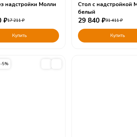
ез надстройки Молли
Стол с надстройкой 
белый
0
₽
29 840
₽
17 211
₽
31 411
₽
Купить
Купить
 -5%