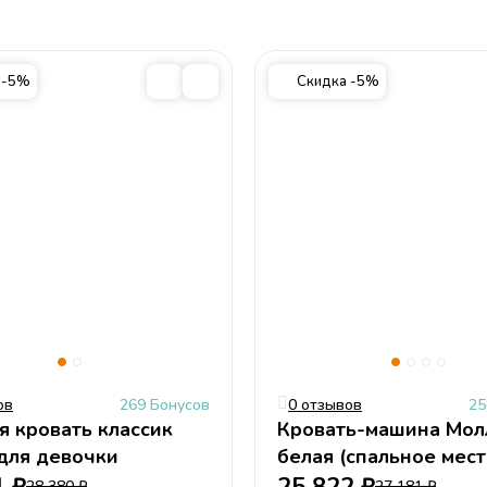
Размеры упаковок
42х2х42, 50х40х14, 16х17х50
Стиль
Современны
 -5%
Скидка -5%
для безопасности ребенка;
тся, безопасны для здоровья и не выцветают.
 Молли (Molly)
ов
269 Бонусов
0 отзывов
25
я кровать классик
Кровать-машина Мол
Молли для девочки
белая (спальное мес
190х90 или 160х90см
28 380
₽
27 181
₽