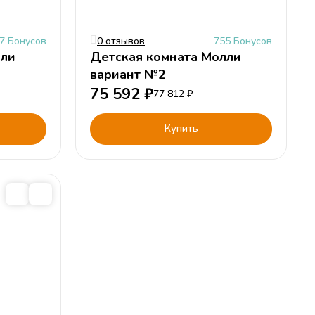
7 Бонусов
0 отзывов
755 Бонусов
лли
Детская комната Молли
вариант №2
75 592
₽
77 812
₽
Купить