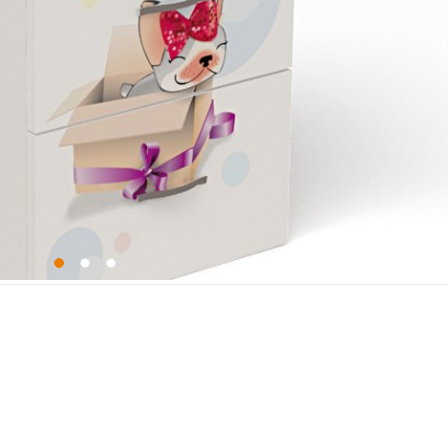
Материал
Корпус: ЛДСП 16 мм, Фасад ЛДСП
УФ печатью, Направляющи
шариковые полного выдвижен
Boya