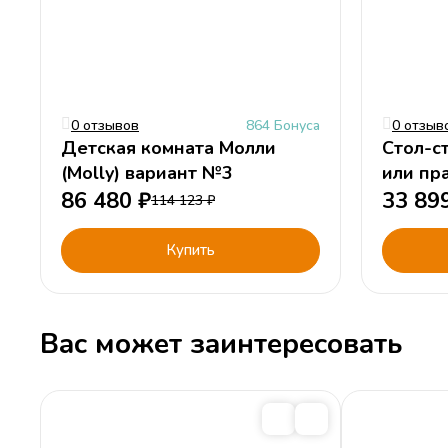
0 отзывов
864 Бонуса
0 отзыв
Детская комната Молли
Стол-с
(Molly) вариант №3
или пр
86 480
₽
33 89
114 123
₽
Купить
Вас может заинтересовать