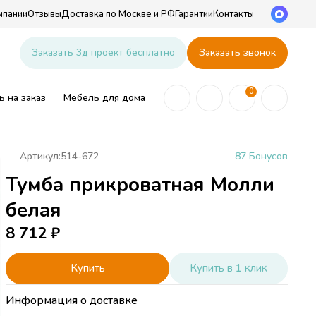
мпании
Отзывы
Доставка по Москве и РФ
Гарантии
Контакты
u
Заказать 3д проект бесплатно
Заказать звонок
0
 на заказ
Мебель для дома
Артикул:
514-672
87 Бонусов
Тумба прикроватная Молли
ей
белая
8 712
₽
Купить
Купить в 1 клик
Информация о доставке