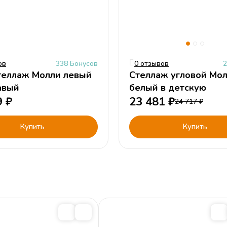
ов
338 Бонусов
0 отзывов
2
теллаж Молли левый
Стеллаж угловой Мо
авый
белый в детскую
9
₽
23 481
₽
24 717
₽
Купить
Купить