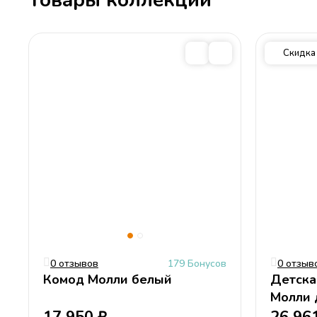
Товары коллекции
Высота
57,7 см
Глубина
40,2 см
Тумба прикроватная
Молли (Molly)
белая
Скидка
Тумба имеет два выдвижных ящика;
Сборка:
Все ящики и дверки с функцией плавного закрывания;
Края тумбочки имеют специальную закругленную форму, 
Рисунок нанесен методом UF печати, краски долго держа
Cогласен с
условиями
обработки персональных данных
Категории
Детские комоды
Детские тумбы
Детская комната
0 отзывов
179 Бонусов
0 отзыв
Комод Молли белый
Детска