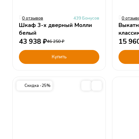
0 отзывов
439 Бонусов
0 отзыв
Шкаф 3-х дверный Молли
Выкатн
белый
класси
43 938
₽
15 96
46 250
₽
Купить
Скидка -25%