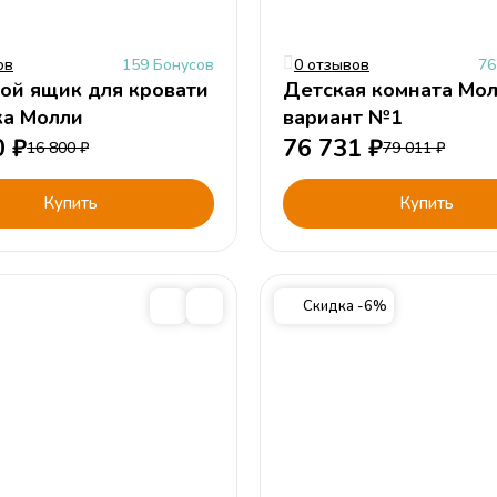
ов
159 Бонусов
0 отзывов
76
ой ящик для кровати
Детская комната Мо
ка Молли
вариант №1
0
₽
76 731
₽
16 800
₽
79 011
₽
Купить
Купить
Скидка -6%