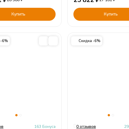
1
₽
25 822
₽
Купить
Купить
 -6%
Скидка -6%
ов
163 Бонуса
0 отзывов
29