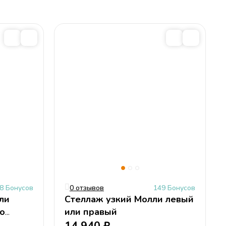
см
е
8 Бонусов
0 отзывов
149 Бонусов
ли
Стеллаж узкий Молли левый
то
или правый
)