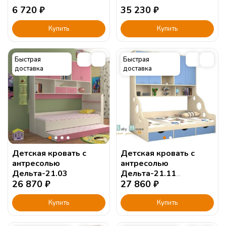
6 720
₽
35 230
₽
Купить
Купить
Быстрая
Быстрая
доставка
доставка
Детская кровать с
Детская кровать с
антресолью
антресолью
Дельта-21.03
Дельта-21.11
26 870
₽
190х90см.
27 860
₽
Купить
Купить