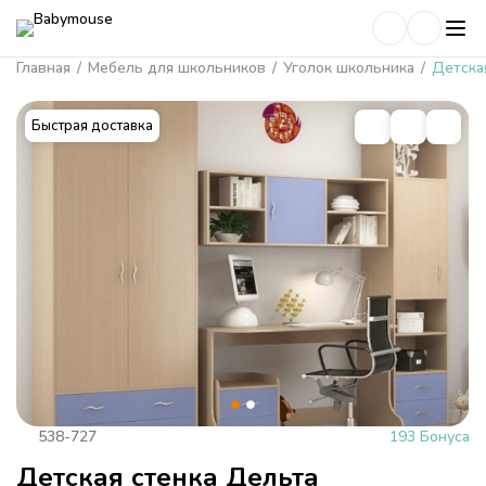
Главная
/
Мебель для школьников
/
Уголок школьника
/
Детска
Быстрая доставка
538-727
193 Бонуса
Детская стенка Дельта