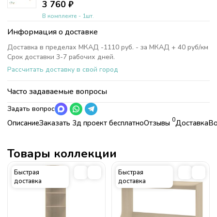
3 760
₽
В комплекте - 1шт.
Информация о доставке
Доставка в пределах МКАД -1110 руб. - за МКАД + 40 руб/км
Срок доставки 3-7 рабочих дней.
Рассчитать доставку в свой город
Часто задаваемые вопросы
Задать вопрос
0
Описание
Заказать 3д проект бесплатно
Отзывы
Доставка
Во
Характеристики
Коллекция
Прикрепите фото плана комнаты с точными размерами
Модульная мебель "Дельта"
Страна
Россия
Товары коллекции
Коллекция
Модульная мебель "Дельта"
Стиль
Современные
Страна
Россия
Быстрая
Быстрая
Стиль
Современные
Материал
Фурнитура пр-ва: Россия,
доставка
доставка
Турция, Германия, ЛДСП 16 мм
Материал
Фурнитура пр-ва: Россия, Турция,
Кромка ПВХ 2 мм и 0,4 мм
Германия, ЛДСП 16 мм Кромка ПВХ 2
мм и 0,4 мм
Наполнение шкафа
Штанга + полки + ящики