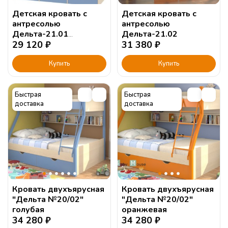
Детская кровать с
Детская кровать с
антресолью
антресолью
Дельта-21.01
Дельта-21.02
120х190см.
29 120
₽
31 380
₽
Купить
Купить
Быстрая
Быстрая
доставка
доставка
Кровать двухъярусная
Кровать двухъярусная
"Дельта №20/02"
"Дельта №20/02"
голубая
оранжевая
34 280
₽
34 280
₽