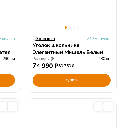
Бонусов
0 отзывов
749 Бонусов
Уголок школьника
атея
Элегантный Мишель Белый
230
см
Размеры (
В
)
230
см
74 990
₽
80 750
₽
Купить