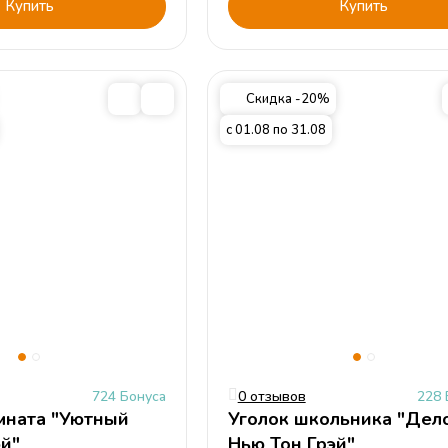
Купить
Купить
Скидка -20%
с 01.08 по 31.08
724 Бонуса
0 отзывов
228 
мната "Уютный
Уголок школьника "Дел
эй"
Нью Тон Грэй"