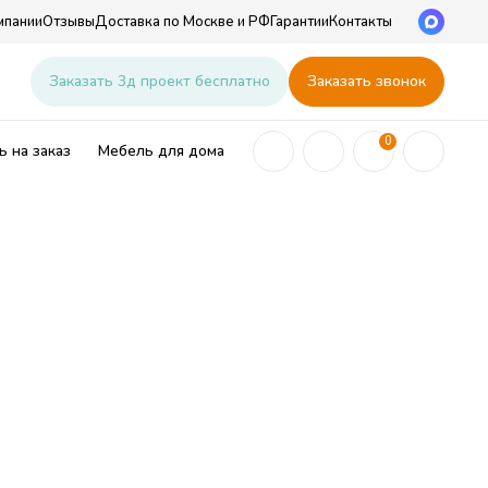
мпании
Отзывы
Доставка по Москве и РФ
Гарантии
Контакты
u
Заказать 3д проект бесплатно
Заказать звонок
0
 на заказ
Мебель для дома
ей