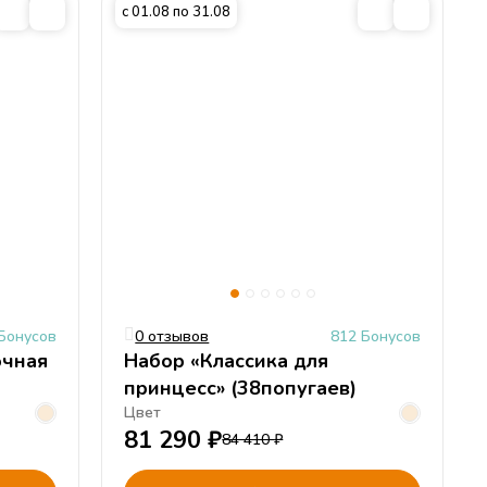
с 01.08 по 31.08
Бонусов
0 отзывов
812 Бонусов
очная
Набор «Классика для
принцесс» (38попугаев)
Цвет
81 290
₽
84 410
₽