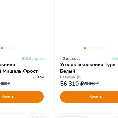
618 Бонусов
0 отзывов
56
льника
Уголок школьника Тури
й Мишель Фрост
Белый
230
см
Размеры (
В
)
56 310
₽
 600
₽
70 360
₽
Купить
Купить