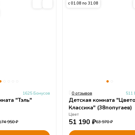
с 01.08 по 31.08
1625 Бонусов
0 отзывов
511 
Детская комната "Тэль"
Детская комната "Цвет
Классика" (38попугаев)
Цвет
51 190
₽
174 950
₽
63 970
₽