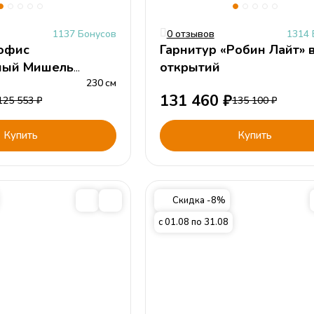
1137 Бонусов
0 отзывов
1314 
офис
Гарнитур «Робин Лайт» 
ный Мишель
открытий
230
см
131 460
₽
125 553
₽
135 100
₽
Купить
Купить
Скидка -8%
с 01.08 по 31.08