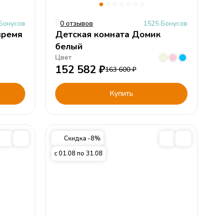
Бонусов
0 отзывов
1525 Бонусов
время
Детская комната Домик
белый
Цвет
152 582
₽
163 600
₽
Купить
Скидка -8%
с 01.08 по 31.08