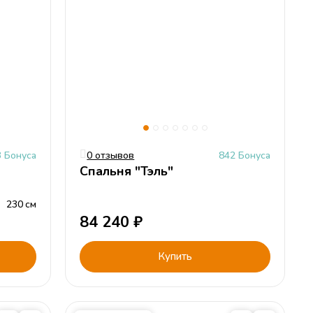
3 Бонуса
0 отзывов
842 Бонуса
Спальня "Тэль"
230
см
84 240
₽
Купить