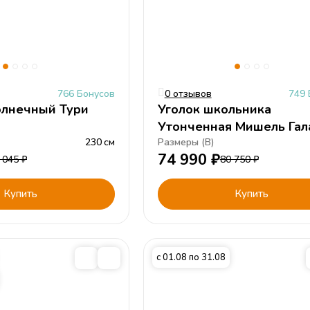
766 Бонусов
0 отзывов
749 
олнечный Тури
Уголок школьника
Утонченная Мишель Гал
230
см
Размеры (
В
)
74 990
₽
 045
₽
80 750
₽
Купить
Купить
с 01.08 по 31.08