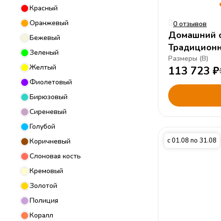
Красный
Оранжевый
0 отзывов
Домашний 
Бежевый
Традицион
Зеленый
Белый
Размеры (
В
)
Желтый
113 723
₽
Фиолетовый
Бирюзовый
Сиреневый
Голубой
с 01.08 по 31.08
Коричневый
Слоновая кость
Кремовый
Золотой
Полиция
Коралл